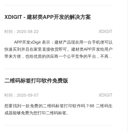
都不用去医院，统统可以通过APP来解决。APP由于具有网
络这一特性，对于特别严重或者危急的疾病，建议还是选择
XDIGIT - 建材类APP开发的解决方案
面诊。在医疗行业，APP是一种渠道。 xDigit信息科
技有限公司是一家专业的医疗APP开发公司，APP开发公
时间：2020-08-22
XDIGIT
司，APP定制开发，一流的APP定制开发技术，是全国最具
影响力的互联网解决方案供应商，汇聚全国顶尖软件定制开
APP开发xDigit 表示：建材产品现在用一台手机便可以
发人才，凭借专业的企业软件定制开发技术、丰富项目经
快速买到并且在家里直接收货即可。建材类APP开发给用户
带来方便，也给优质的供应商一个公平竞争的平台，不再轻
验，为客户提供一站式专业的服务。
易被市面上的供应商压价。要开发建材类APP，功能上要注
重产品介绍和展示，并且保证货源优质，用户就会自觉关注
产品。 建材类APP的功能特点介绍 1.最新行业
二维码标签打印软件免费版
资讯：建材类APP可以采用一对一模式，客户可以在手机上
快速、精准获取建材行业的最新动态，可以及时和供应商交
时间：2020-09-07
XDIGIT
流。 2.供应商平台：供应商可以在平台上提交相关资
料入驻，不需要再担心寻找客源困难的问题；同时可以避免
想要找到一款免费的二维码标签打印软件吗？88 二维码生
恶性竞争，线下建材商有些会压低价格打击同行，在平台上
成器能够免费为您打印二维码标签。
可以建立进驻规则避免问题。 3.产品展示：用户可以
在手机APP上看到建材的照片和产品详情介绍，用户能以此