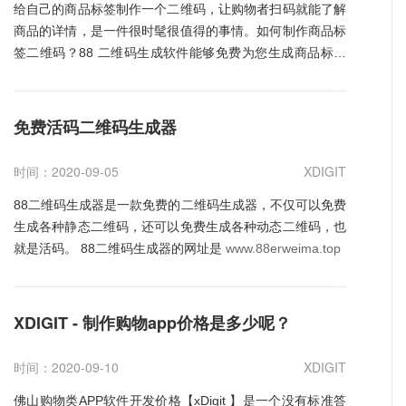
维码为例，您可以方便地从后台里看到每天、每个时间段有
购买、优惠劵、产品拼团、产品砍价； 3、小程序开发定制
给自己的商品标签制作一个二维码，让购物者扫码就能了解
多少人浏览了图片，这些人使用的是什么手机，以及视频观
线下门店：经过发布小程序，完成线上引流，引导客户到门
商品的详情，是一件很时髦很值得的事情。如何制作商品标
看的时间热力图和地域热力图。
店，发布产品，设置眼球互动、优惠活动； 4、小程序开发
签二维码？88 二维码生成软件能够免费为您生成商品标签
如何创建图片二维码？
1、
静态图片二维码。如果您只是想简单地分享一个第三方视频
定制美容职业：针对美容会所，咱们都有经典的事例和更多
二维码。
网站上的图片，您只需在 88 二维码里将二维码类型设置成
的客户模板； 5、小程序开发定制餐饮职业：完成外卖、扫
网址，然后在下面的文本框里输入图片网址，同时不要选中
码点餐、优惠劵活动、主页布置、精巧功用设置； 6、小程
免费活码二维码生成器
动态多选框，点击生成按钮，您可以按照您的需要设置二维
序开发定制美妆职业：门店展现、美妆产品展现、价格展
码的各种样式，并添加 logo。在完成这些操作之后，您可以
现、概况页制造展现、精彩活动； 7、小程序开发定制美发
时间：2020-09-05
XDIGIT
点击工具栏里的下载图标下载二维码图片。 2、简单动态图
职业：让每个美发的客户都来自你的邻近，让更多周围的住
片二维码。如果您想随时编辑或修改图片，或者想跟踪和统
户经过微信小程序找到你； 8、小程序开发定制轿车职业：
88二维码生成器是一款免费的二维码生成器，不仅可以免费
计二维码的观看数据。您可以选择生成简单动态图片二维
轿车类型，优质引荐、车型展现、车型概况等等。 小程序
生成各种静态二维码，还可以免费生成各种动态二维码，也
码。简单动态图片二维码的生成方式与静态图片二维码的生
开发定制的年代已经到来，小程序的功用也越来越完善
就是活码。 88二维码生成器的网址是
www.88erweima.top
成方式差不多。不同之处在于，生成简单动态图片二维码，
需要首先注册一个88二维码账号，同时在点击生成按钮之前
要选中动态多选框。 3、高级动态图片二维码。有时候您可
XDIGIT - 制作购物app价格是多少呢？
能需要更炫更酷的视觉体验，有时候您可能需要更多的功
能，例如，您希望观众在观看完图片之后给出意见或者建
时间：2020-09-10
XDIGIT
议。这个时候您需要将图片和其它页面元素或者组件结合起
来，形成一个图片解决方案。88二维码的高级动态图片二维
佛山购物类APP软件开发价格【xDigit 】是一个没有标准答