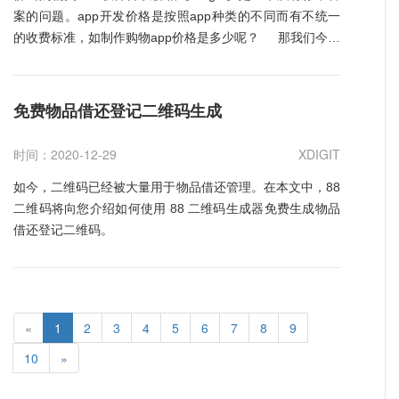
码能满足您的需求，您可以在页面里加入各种元素，同时添
案的问题。app开发价格是按照app种类的不同而有不统一
加图片组件来搭建各种图片解决方案。 88二维码是领先的
的收费标准，如制作购物app价格是多少呢？ 那我们今天
二维码云平台，可以为用户提供简单如文本二维码生成，复
就来分析下影响制作购物类app价格的因素分别有哪些。 佛
杂如各种二维码解决方案的二维码制作。作为一款全新的二
山购物类APP软件开发价格影响制作的因素有哪些： 一、购
维码平台，88二维码具有界面美观、功能强大、可配置性强
物类app开发费用和app系统有关 1、购物类app是在手机端
免费物品借还登记二维码生成
的特点。欢迎您免费使用 88 二维码。
安装和打开并使用的一款app开发软件，制作购物类app价
格和app开发后在何种手机系统上使用有着极大的关系，每
时间：2020-12-29
XDIGIT
种系统类型开发的app价格都是不一样的。 2、购物类的制
作价钱和app开发方式有关，开发和制作购物类app方式是
如今，二维码已经被大量用于物品借还管理。在本文中，88
有很多种的，制作app价格也是参差不齐的。 二、市面上制
二维码将向您介绍如何使用 88 二维码生成器免费生成物品
作app的方式不同，主要有三种 1、利用开放的app制作软
借还登记二维码。
件或者是免费的制作购物性质app的网站进行app的制作和
开发，如果购物类app是采用这种方式开发的话，花费的资
金是很少的，有的甚至不需要花费任何金钱就能实现app的
制作。 2、私人制作购物app。什么叫做私人制作app呢？
«
1
2
3
4
5
6
7
8
9
这种方式制作的app价格又是多少呢？现在有很多学习app
10
»
开发技术的人员，他们有着制作app的技术，但是没有对应
的平台，没有固定的公司。一些需要制作app的企业或者是