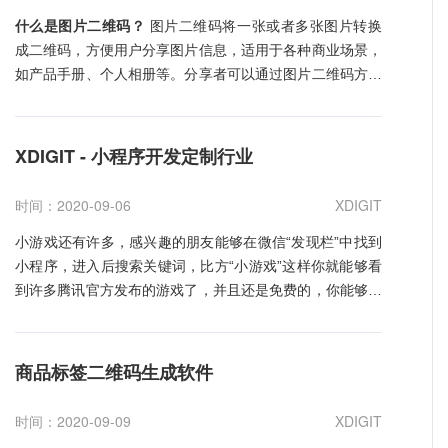
什么是图片二维码？
图片二维码将一张或者多张图片转换
成二维码，方便用户分享图片信息，适用于各种商业场景，
如产品手册、个人相册等。分享者可以通过图片二维码方便
地美化图片，查看图片浏览数据。本文将向您介绍如何利用
88 二维码生成器
制作二维码。
为什么要使用图片二维码？
1、图片二维码可以将多张图片组合成一个相册。88二维码
XDIGIT - 小程序开发定制行业
的图片组件提供多种图片展示方式，您可以平铺展示您的图
片，也可以把图片配置成幻灯片让图片自动轮播，还可以把
时间：2020-09-06
XDIGIT
图片设置成带有缩略图的相册。 2、图片二维码满足多种行
业需求。图片二维码可以帮助平面设计师、摄影师、设计机
小游戏还有许多，感兴趣的朋友能够在微信“发现栏”中找到
构、甚至是房地产公司更容易地与客户沟通，更有效地向用
小程序，进入后搜索关键词，比方“小游戏”这样你就能够看
户展示自己的工作和成功案例。求职者可以将二维码添加到
到许多腾讯官方发布的游戏了，并且还是免费的，你能够经
简历或名片中；厂家可以将图片二维码添加到产品手册、宣
过游戏取得趣味，也能够和亲朋好友进行互动，一起微信小
传册等商业印刷材料、杂志甚至大型海报广告上。 3、便于
程序开发定制游戏，仅仅扮演着东西的人物，还有许多小程
管理和跟踪图片。在没有使用图片二维码之前，您在发布了
序其他有用的价值，比方： 1、小程序开发定制教育职业：
商品标签二维码生成软件
图片或者图片链接之后，就无法编辑和修改图片，也无法跟
能够完成在线展现，商城展现、课程预定、课程报名、课程
踪和统计有多少人观看了该视频，更无法给这些观众的打标
发布、新闻资讯、评论互动； 2、小程序开发定制电商职
时间：2020-09-09
XDIGIT
签。这一切在有了图片二维码之后，得到了改变。以88 二
业：设置产品展现、产品分类、产品活动、产品概况、在线