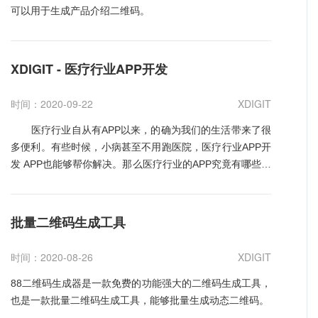
可以用于生成产品介绍二维码。
XDIGIT - 医疗行业APP开发
时间：2020-09-22
XDIGIT
医疗行业自从有APP以来，的确为我们的生活带来了很
多便利。有些时候，小病甚至不用跑医院，医疗行业APP开
发 APP也能够帮你解决。那么医疗行业的APP究竟有哪些功
能呢? 1、免费在线咨询医生，只要患者能够相对准确
的描述病情，在短时间内就能够得到回复。通常在3到5分钟
就能得到回复，这一点是不是比挂号排队要快得多呢。
批量二维码生成工具
2、在APP里加入了语音识别功能，这一点能够有效的
帮助那些不识字的老年人解决咨询的问题，而且对于我们广
时间：2020-08-26
XDIGIT
大的用户来说也相对比较方便。只要发音准确，就能正确的
识别出来。 3、在询问的界面里支持视频 图片的上
88二维码生成器是一款免费的功能强大的二维码生成工具，
传，可以帮助医生做出更加专业的判断。 很显然，这
也是一款批量二维码生成工具，能够批量生成动态二维码。
一切都方便了我们的生活，但是并不代表说，我们生了病就