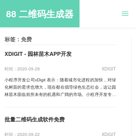
88 二维码生成器
标签：免费
XDIGIT - 园林苗木APP开发
时间：2020-09-28
XDIGIT
小程序开发公司xDigit 表示：随着城市化进程的加快，对绿
化树苗的需求也增大，现在都在倡导绿色生态社会，这让园
林苗木面临前所未有的机遇和广阔的市场。小程序开发专家
指出，移动互联网的发展，园林苗木APP的开发，给传统苗
木林业带来了机会也带来了挑战。 科技的进步，移动互联
网时代，传统企业纷纷开始探索转型之路，园林苗木行业最
批量二维码生成软件免费
为中国的典型传统行业也必须积极触网，加速园林绿化互联
网+的步伐!通过互联网技术连接行业各领域的生产商、供应
时间：2020-09-22
XDIGIT