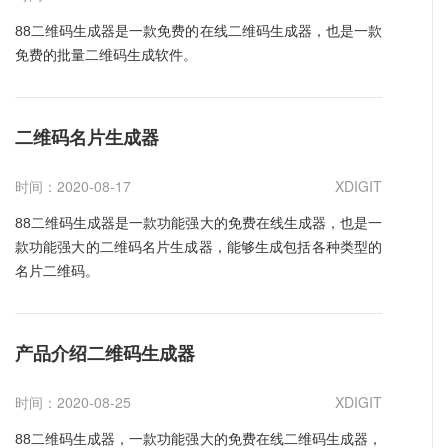
商打造苗木园林市场生态圈！ 园林苗木APP有哪些功能：
1.供求信息发布：此版块免费发布供求信息，为苗木出售和
88二维码生成器是一款免费的在线二维码生成器，也是一款
购买者提供一个第三方平台！ 2.苗木搜索：用户可以快速检
免费的批量二维码生成软件。
索到自己所需要的苗木信息。 3.行业信息：每日更新最新行
业信息。 4.企业库，苗木企业可以凭借营业执照认证，注册
店铺进入企业库 5.会员功能 6.更多功能 根据企业开发需求
二维码名片生成器
定制相关应用功能板块，类似园林苗木APP开发案例可参考
xDigit 关注官网案例。
时间：2020-08-17
XDIGIT
88二维码生成器是一款功能强大的免费在线生成器，也是一
款功能强大的二维码名片生成器，能够生成包括各种类型的
名片二维码。
产品介绍二维码生成器
时间：2020-08-25
XDIGIT
88二维码生成器，一款功能强大的免费在线二维码生成器，