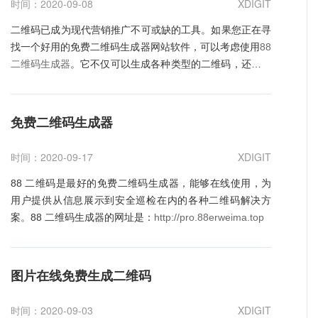
时间：2020-09-08
XDIGIT
好用，连指纹解锁都不用。 方法二、设置为免密码直接下
方式，免费，不像纯广告，体验也可以设计的非常好，但最
向于不同行业不用产品销售的应用需要进行量身订制型功能
载 1、使用这一功能你要先关闭指纹解锁里面的
二维码已成为现代营销推广不可或缺的工具。如果您正在寻
关键的是看和什么产品换，相互之间的用户群是否匹配，找
开发，通常包括有以下功能： 1、会员注册、登录，建立完
iTunes Store 与App Store与方法一相反，当然你如果是
找一个好用的免费二维码生成器网站软件，可以考虑使用
88
对了合适的交叉推广的对象也会收到意想不到的效果。
整的会员资料库; 2、管理员发布、管理商品信息、上传图片
iPhone5及以下机型就不需要操作这一步了。 2、在
二维码生成器
。它不仅可以生成各种类型的二维码，还提供
xDigit信息科技有限公司是一家专业的ios app开发公司，拥
等; 3、支持价格的管理，包括市场价、批发价等; 4、方便
ios 8.3系统以上，关闭了第一步的使用指纹解锁替代输入
了自定义选项和统计数据等功能。 使用88二维码生成器生
有一流APP定制开发技术，是全国最具影响力的APP制作公
快捷的购物车、购物指南、网上支付; 5、后台订单集中管
Apple ID后，在“设置--iTunes Store 与App Store”账号下面
成二维码非常简单。首先，选择您想要生成的二维码类型，
司，汇聚全国顶尖软件定制开发人才，凭借专业的企业软件
理，网站会员消费记录等; 6、持历史订单存档; 7、支持商
就会多出一个“密码设置”的选项，如果您没有做第一步的操
例如URL、电话号码或电子邮件。然后，输入相关信息，例
定制开发技术、丰富项目经验，为客户提供一站式专业的服
品多级分类检索、关键词模糊搜索; 8、会员积分与会员等级
免费二维码生成器
作，这里面是没有“密码设置”的选项哦。 3、点击“密码
如网址或邮件地址。您可以在自定义选项中设置二维码的大
务。做APP
设置; 9、可编辑的订购说明; 10、网站公告、留言板、新口
设置”，进去后选择"需要密码"关闭。这样以后您下载免费
小、颜色和形状，并在统计数据中查看有关扫描次数和位置
上市、促销新闻等。 虽然说购物APP在线上能给用户一个号
时间：2020-09-17
XDIGIT
APP应用的时候就不再需要输入Apple ID账号和密码了。说
的信息。最后，单击“生成”按钮即可获得您的二维码！
的导购体验，但线下的商品必须是质量要能跟上才是重要
真的，我们平常下载的基本都是免费的，没几个人会用收费
88 二维码是最好的免费二维码生成器，能够在线使用，为
的，如果仅仅靠线上的大力宣传，是无法真正的留住顾客
软件，如果是收费的软件，我们当然不介意重新验证一下
用户提供从信息展示到安全巡检在内的各种二维码解决方
的，只有在有效的O2O销售中，才能给自己带来更多的回头
Apple ID账号和密码了， 安全性更高嘛。 xDigit 主营
案。88 二维码生成器的网址是：
http://pro.88erweima.top
客，使企业立于不败之地。
手机APP开发，Android开发 ，IOS开发，OA开发，CRM开
发，APP外包，软件外包，APP开发，手机APP开发，APP
软件开发，大数据开发，微信开发，H5开发，APP开发，
图片在线免费生成二维码
xDigit 是APP开发公司，珠三角APP开发公司，安卓APP开
发公司，苹果APP开发公司
时间：2020-09-03
XDIGIT