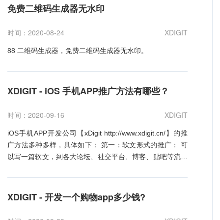
作为参考材料。 4.分类推荐：手机APP可以分类推荐
免费二维码生成器无水印
给用户推荐不同的产品，方便用户购买对比筛选，同时可以
免费给供应商提供机会，是一件一举两得的事情。
时间：2020-08-24
XDIGIT
xDigit作为专业的建材类APP开发公司，不仅可以帮助企业
开发出守用户喜欢的APP，报价欢迎咨询
88 二维码生成器，免费二维码生成器无水印。
http://www.xdigit.cn/
XDIGIT - iOS 手机APP推广方法有哪些？
时间：2020-09-16
XDIGIT
iOS手机APP开发公司【xDigit http://www.xdigit.cn/】的推
广方法多种多样，具体如下： 第一：软文形式的推广： 可
以写一篇软文，到各大论坛、社交平台、博客、贴吧等流量
大的而且用户群体集中的地方去发布，吸引更多的人去关注
下载。软文推广是一种免费的推广渠道。 第二：社交工具
为APP导量 用社交工具来导量，手段非常简单粗爆，对有巨
XDIGIT - 开发一个购物app多少钱?
大量的社交工具来说，榜单就是自己家的后花园，只要不是
太次的游戏，早上上线，晚上基本就TOP50了。 三、工具