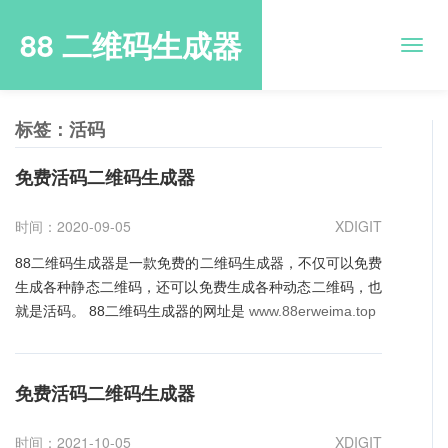
88 二维码生成器
标签：活码
免费活码二维码生成器
时间：2020-09-05
XDIGIT
88二维码生成器是一款免费的二维码生成器，不仅可以免费
生成各种静态二维码，还可以免费生成各种动态二维码，也
就是活码。 88二维码生成器的网址是
www.88erweima.top
免费活码二维码生成器
时间：2021-10-05
XDIGIT