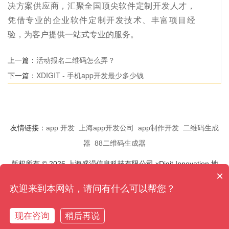
决方案供应商，汇聚全国顶尖软件定制开发人才，
凭借专业的企业软件定制开发技术、丰富项目经
验，为客户提供一站式专业的服务。
上一篇：
活动报名二维码怎么弄？
下一篇：
XDIGIT - 手机app开发最少多少钱
友情链接：
app 开发
上海app开发公司
app制作开发
二维码生成
器
88二维码生成器
版权所有 © 2026 上海盛涢信息科技有限公司 xDigit Innovation 地
×
址:上海市浦东新区临港软件园 8 号楼 电话:15618995229
欢迎来到本网站，请问有什么可以帮您？
QQ:1295972330
沪ICP备14035016号
现在咨询
稍后再说