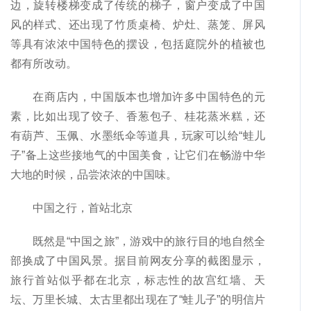
边，旋转楼梯变成了传统的梯子，窗户变成了中国
风的样式、还出现了竹质桌椅、炉灶、蒸笼、屏风
等具有浓浓中国特色的摆设，包括庭院外的植被也
都有所改动。
在商店内，中国版本也增加许多中国特色的元
素，比如出现了饺子、香葱包子、桂花蒸米糕，还
有葫芦、玉佩、水墨纸伞等道具，玩家可以给“蛙儿
子”备上这些接地气的中国美食，让它们在畅游中华
大地的时候，品尝浓浓的中国味。
中国之行，首站北京
既然是“中国之旅”，游戏中的旅行目的地自然全
部换成了中国风景。据目前网友分享的截图显示，
旅行首站似乎都在北京，标志性的故宫红墙、天
坛、万里长城、太古里都出现在了“蛙儿子”的明信片