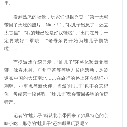
里。
看到熟悉的场景，玩家们也很兴奋：“第一天就
带回了天坛的照片，Nice！”，“我儿子出息了，还去
太古里”，“我的蛙已经是好汉蛙啦”，“出门在外，一
定要戴好口罩哦！”“老母亲要开始为蛙儿子攒钱
啦”......
而据游戏介绍显示，“蛙儿子”还将体验舞龙舞
狮、咏春木桩、广州早茶等等地方传统活动，足迹
遍布中国的大江南北……在旅行的路上还会结识小
刺猬、小壁虎等新伙伴。当然“蛙儿子”也不会忘记
你，每结束一段路程，“蛙儿子”都会带回各地的传统
特产。
记者的“蛙儿子”就从北京带回来了独具特色的京
味小吃，那你的“蛙儿子”还在哪里玩耍呢？