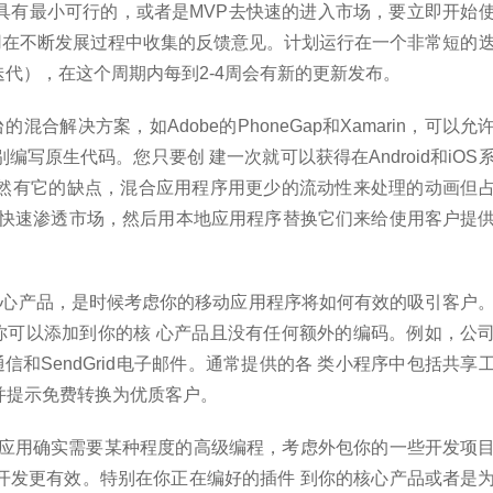
具有最小可行的，或者是MVP去快速的进入市场，要立即开始
使用在不断发展过程中收集的反馈意见。计划运行在一个非常短的
编程的 迭代），在这个周期内每到2-4周会有新的更新发布。
合解决方案，如Adobe的PhoneGap和Xamarin，可以允
写原生代码。您只要创 建一次就可以获得在Android和iOS
然有它的缺点，混合应用程序用更少的流动性来处理的动画但
来快速渗透市场，然后用本地应用程序替换它们来给使用客户提
核心产品，是时候考虑你的移动应用程序将如何有效的吸引客户
是你可以添加到你的核 心产品且没有任何额外的编码。例如，公
io提供通信和SendGrid电子邮件。通常提供的各 类小程序中包括共享
并提示免费转换为优质客户。
动应用确实需要某种程度的高级编程，考虑外包你的一些开发项
开发更有效。特别在你正在编好的插件 到你的核心产品或者是