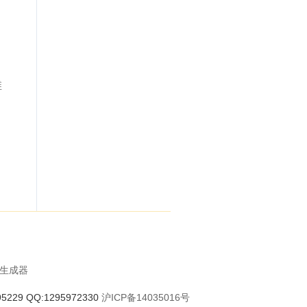
维
码生成器
29 QQ:1295972330
沪ICP备14035016号